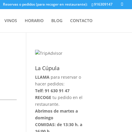
Reservas o pedidos (para recoger en restaurante):
916309147
VINOS
HORARIO
BLOG
CONTACTO
La Cúpula
LLAMA
para reservar o
hacer pedidos:
Telf: 91 630 91 47
RECOGE
tu pedido en el
restaurante.
Abrimos de martes a
domingo
COMIDAS: de 13:30 h. a
16:00 h.