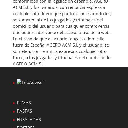
conformidad con la legislación española. AGERO
ACM S.L y los usuarios, con renuncia expresa a
cualquier otro fuero que pudiera corresponderles,
se someten al de los juzgados y tribunales del
domicilio del usuario para cualquier controversia
que pudiera derivarse del acceso o uso de la web.
En el caso de que el usuario tenga su domicilio
fuera de España, AGERO ACM S.L y el usuario, se
someten, con renuncia expresa a cualquier otro
fuero, a los juzgados y tribunales del domicilio de
AGERO ACM S.L
PIZZAS
PASTAS
ENSALADAS
POSTRES